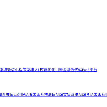
秉坤微信小程序
秉坤 AI 库存优化引擎
金刚低代码PaaS平台
理系统
运动鞋服品牌零售系统
潮玩品牌零售系统
品牌食品零售系