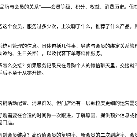
品牌与会员的关系"——会员等级、积分、权益、消费历史。但
务这个会员，服务过多少次，上次聊了什么，推荐了什么产品，顾
系统可管理的信息。具体包括几件事：导购与会员的绑定关系管
动邀约、生日关怀），以及代客下单等延伸服务。
系怎么交接？如果服务记录只在导购个人的微信聊天里，交接就
手后不至于从零开始。
营销活动配置、消息群发。但门店还有一层颗粒度更细的运营需
导购需要在合适的时间做一次跟进，了解原因、提供额外信息或
回门店。
解到会员维度？高价值会员的复购率、新会员的二次到店率、会