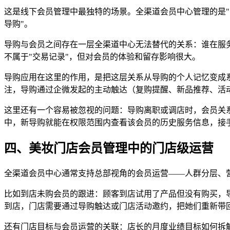
这是线下会员管理中最独特的场景。全渠道会员中心管理的是"
导购"。
导购与会员之间存在一层全渠道中心无法替代的关系：谁在服
不属于"交易记录"，但对会员的体验和留存影响很大。
导购应用在这里的作用，是把这层关系从导购的个人记忆变成
注，导购通过企微发起的主动触达（复购提醒、新品推荐、活
这里还有一个容易被忽视的问题：导购离职或调店时，会员关
中，新导购就能在权限范围内查看该会员的历史服务信息，接
四、美妆门店会员管理中的门店级运营
全渠道会员中心通常支持总部视角的会员运营——人群分层、
比如到店未购会员的跟进：顾客到店试用了产品但没有购买，
到店，门店需要通过导购触达或门店活动邀约，把她们重新带
还有门店目标与会员运营的关联：店长的月度业绩目标如何拆