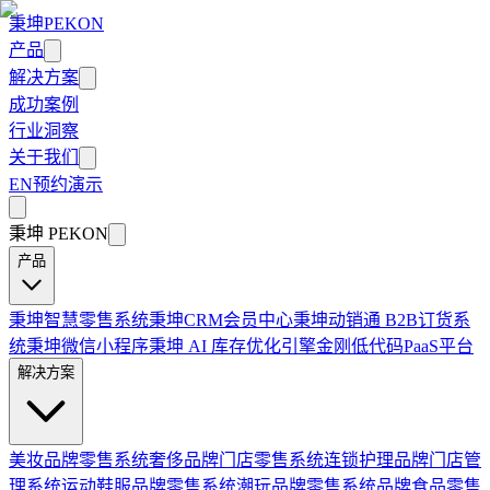
秉坤
PEKON
产品
解决方案
成功案例
行业洞察
关于我们
EN
预约演示
秉坤
PEKON
产品
秉坤智慧零售系统
秉坤CRM会员中心
秉坤动销通 B2B订货系
统
秉坤微信小程序
秉坤 AI 库存优化引擎
金刚低代码PaaS平台
解决方案
美妆品牌零售系统
奢侈品牌门店零售系统
连锁护理品牌门店管
理系统
运动鞋服品牌零售系统
潮玩品牌零售系统
品牌食品零售