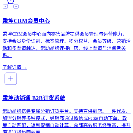
秉坤CRM会员中心
秉坤CRM会员中心面向零售品牌提供会员管理与运营能力，
支持会员身份识别、标签管理、积分权益、会员等级、营销活
动和多渠道触达，帮助品牌连接门店、线上渠道与消费者关
系。
了解详情 →
秉坤动销通 B2B订货系统
帮助品牌搭建专属分销订货平台。支持直供到店、一件代发、
加盟分销等多种模式，经销商通过微信或PC端自助下单，政
策自动匹配，返利促销自动计算，总部高效服务经销商，提升
渠道订货协同效率。