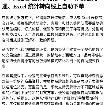
通、Excel 统计转向线上自助下单
在传统订货方式下，经销商常通过微信、电话或 Excel 表格提
交订单。美妆品牌总部业务、客服、和财务等团队需要反复确
认商品编码、订货价格、促销政策和商品库存等情况。分销网
络规模越大，人工沟通和订单核对成本越高，也越容易出现信
息滞后或规则理解不一致的问题。
品牌数字化转型的重要环节，是为经销商建立一个规范的数字
化交易触点。通过提供统一的
移动/PC 商城
入口，品牌能够协
助渠道伙伴将原有的分散沟通模式转化为线上的自助流式作
业。
在这套流程中，经销商在登录订货系统后，可以直观地查看总
部统一维护的
商品资料
，并根据品牌规划的商品展现分类维护
快速定位货品。更重要的是，系统支持品牌针对不同区域或类
型的经销商下发特定的
订货方案
，使经销商能够自助完成货品
选购与订单提交。这种从“零散沟通”向“规范
订单管理
”的转
变，不仅能够有效沉淀每笔订货明细，也为总部后续的库存调