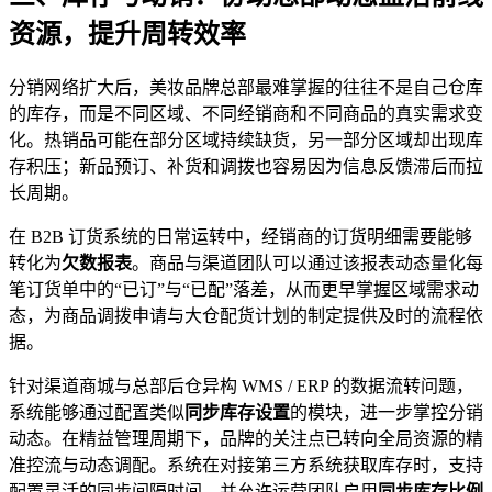
资源，提升周转效率
分销网络扩大后，美妆品牌总部最难掌握的往往不是自己仓库
的库存，而是不同区域、不同经销商和不同商品的真实需求变
化。热销品可能在部分区域持续缺货，另一部分区域却出现库
存积压；新品预订、补货和调拨也容易因为信息反馈滞后而拉
长周期。
在 B2B 订货系统的日常运转中，经销商的订货明细需要能够
转化为
欠数报表
。商品与渠道团队可以通过该报表动态量化每
笔订货单中的“已订”与“已配”落差，从而更早掌握区域需求动
态，为商品调拨申请与大仓配货计划的制定提供及时的流程依
据。
针对渠道商城与总部后仓异构 WMS / ERP 的数据流转问题，
系统能够通过配置类似
同步库存设置
的模块，进一步掌控分销
动态。在精益管理周期下，品牌的关注点已转向全局资源的精
准控流与动态调配。系统在对接第三方系统获取库存时，支持
配置灵活的同步间隔时间，并允许运营团队启用
同步库存比例