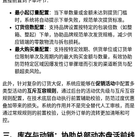
直接前置到下单环节：
最小起订量配置
：当下单数量或金额未达到提货门槛
时，系统将自动提示下单失败，规范单次提货标准。
订货倍数配置
：支持品牌设置按特定的包装倍数（如整
箱、整起）下单，协助品牌规范单次发货规格，减少供
应链端的零散物流与拆包损耗。
最大购买量配置
：支持按特定效期、供货单位或订货单
位限制单次及周期内的最大购买金额与数量，有效协助
防范特定区域因爆发性订单骤增而引发的渠道断货与配
额超卖风险。
此外，针对复杂的订货大促，系统应能够在
促销活动
中配置多
类型活动的
互斥互容规则
，通过后台的活动优先级与互斥互容
规则配置，在技术底层自动执行前置辅助校验，防范过度优惠
叠加带来的损失。系统的作用并不是完全替代人工审核，而是
通过常规规则的前置校验，让例外订单的流转更加清晰和可
控。
三、库存与动销：协助总部动态盘活前线