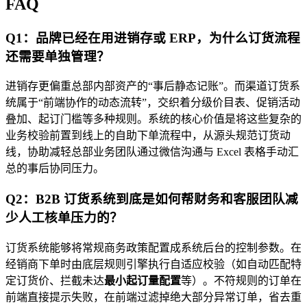
FAQ
Q1：品牌已经在用进销存或 ERP，为什么订货流程
还需要单独管理？
进销存更偏重总部内部资产的“事后静态记账”。而渠道订货系
统属于“前端协作的动态流转”，交织着分级价目表、促销活动
叠加、起订门槛等多种规则。系统的核心价值是将这些复杂的
业务校验前置到线上的自助下单流程中，从源头规范订货动
线，协助减轻总部业务团队通过微信沟通与 Excel 表格手动汇
总的事后协同压力。
Q2：B2B 订货系统到底是如何帮财务和客服团队减
少人工核单压力的？
订货系统能够将常规商务政策配置成系统后台的控制参数。在
经销商下单时由底层规则引擎执行自适应校验（如自动匹配特
定订货价、拦截未达
最小起订量配置
等）。不符规则的订单在
前端直接提示失败，在前端过滤掉绝大部分异常订单，省去重