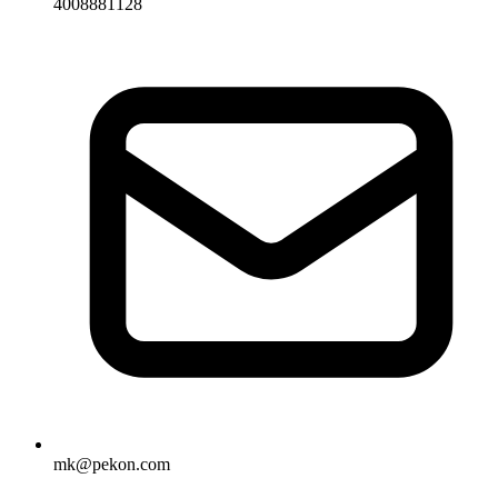
4008881128
mk@pekon.com