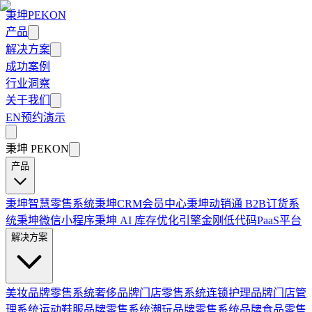
秉坤
PEKON
产品
解决方案
成功案例
行业洞察
关于我们
EN
预约演示
秉坤
PEKON
产品
秉坤智慧零售系统
秉坤CRM会员中心
秉坤动销通 B2B订货系
统
秉坤微信小程序
秉坤 AI 库存优化引擎
金刚低代码PaaS平台
解决方案
美妆品牌零售系统
奢侈品牌门店零售系统
连锁护理品牌门店管
理系统
运动鞋服品牌零售系统
潮玩品牌零售系统
品牌食品零售